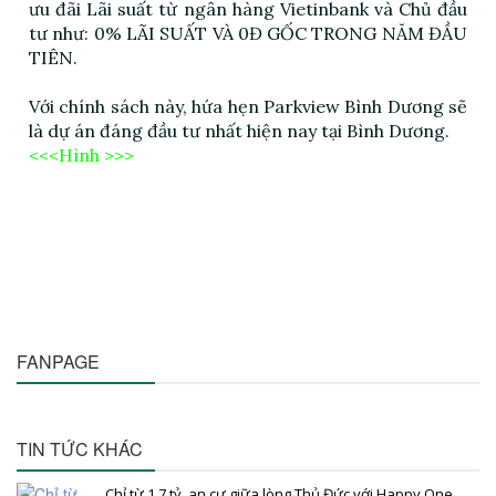
ưu đãi Lãi suất từ ngân hàng Vietinbank và Chủ đầu
tư như: 0% LÃI SUẤT VÀ 0Đ GỐC TRONG NĂM ĐẦU
TIÊN.
Với chính sách này, hứa hẹn Parkview Bình Dương sẽ
là dự án đáng đầu tư nhất hiện nay tại Bình Dương.
<<<Hình >>>
FANPAGE
TIN TỨC KHÁC
Chỉ từ 1.7 tỷ, an cư giữa lòng Thủ Đức với Happy One