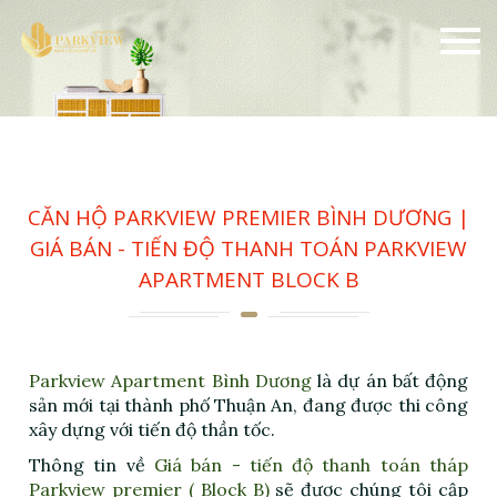
CĂN HỘ PARKVIEW PREMIER BÌNH DƯƠNG | GIÁ BÁN
- TIẾN ĐỘ THANH TOÁN PARKVIEW APARTMENT
BLOCK B
CĂN HỘ PARKVIEW PREMIER BÌNH DƯƠNG |
GIÁ BÁN - TIẾN ĐỘ THANH TOÁN PARKVIEW
APARTMENT BLOCK B
Parkview Apartment Bình Dương
là dự án bất động
sản mới tại thành phố Thuận An, đang được thi công
xây dựng với tiến độ thần tốc.
Thông tin về
Giá bán - tiến độ thanh toán tháp
Parkview premier ( Block B)
sẽ được chúng tôi cập