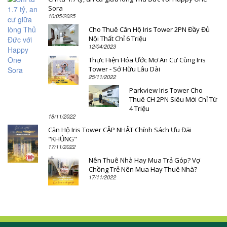
Sora
10/05/2025
Cho Thuê Căn Hộ Iris Tower 2PN Đầy Đủ
Nội Thất Chỉ 6 Triệu
12/04/2023
Thực Hiện Hóa Ước Mơ An Cư Cùng Iris
Tower - Sở Hữu Lâu Dài
25/11/2022
Parkview Iris Tower Cho
Thuê CH 2PN Siêu Mới Chỉ Từ
4 Triệu
18/11/2022
Căn Hộ Iris Tower CẬP NHẬT Chính Sách Ưu Đãi
"KHỦNG"
17/11/2022
Nên Thuê Nhà Hay Mua Trả Góp? Vợ
Chồng Trẻ Nên Mua Hay Thuê Nhà?
17/11/2022