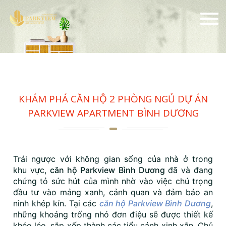
KHÁM PHÁ CĂN HỘ 2 PHÒNG NGỦ DỰ ÁN PARKVIEW
APARTMENT BÌNH DƯƠNG
KHÁM PHÁ CĂN HỘ 2 PHÒNG NGỦ DỰ ÁN
PARKVIEW APARTMENT BÌNH DƯƠNG
Trái ngược với không gian sống của nhà ở trong
khu vực,
căn hộ Parkview Bình Dương
đã và đang
chứng tỏ sức hút của mình nhờ vào việc chú trọng
đầu tư vào mảng xanh, cảnh quan và đảm bảo an
ninh khép kín. Tại các
căn hộ Parkview Bình Dương
,
những khoảng trống nhỏ đơn điệu sẽ được thiết kế
khéo léo, sắp xếp thành các tiểu cảnh xinh xắn. Chủ