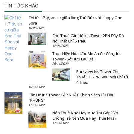
TIN TỨC KHÁC
Chỉ từ 1.7 tỷ, an cư giữa lòng Thủ Đức với Happy One
Sora
10/05/2025
Cho Thuê Căn Hộ Iris Tower 2PN Đầy Đủ
Nội Thất Chỉ 6 Triệu
12/04/2023
Thực Hiện Hóa Ước Mơ An Cư Cùng Iris
Tower - Sở Hữu Lâu Dài
25/11/2022
Parkview Iris Tower Cho
Thuê CH 2PN Siêu Mới Chỉ Từ
4 Triệu
18/11/2022
Căn Hộ Iris Tower CẬP NHẬT Chính Sách Ưu Đãi
"KHỦNG"
17/11/2022
Nên Thuê Nhà Hay Mua Trả Góp? Vợ
Chồng Trẻ Nên Mua Hay Thuê Nhà?
17/11/2022